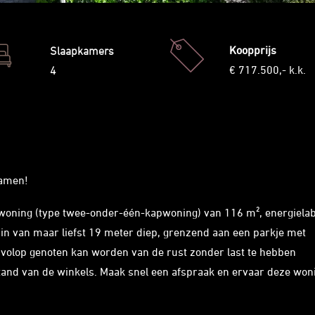
Koopprijs
Slaapkamers
€ 717.500,- k.k.
4
samen!
 woning (type twee-onder-één-kapwoning) van 116 m², energielab
uin van maar liefst 19 meter diep, grenzend aan een parkje met
 volop genoten kan worden van de rust zonder last te hebben
tand van de winkels. Maak snel een afspraak en ervaar deze won