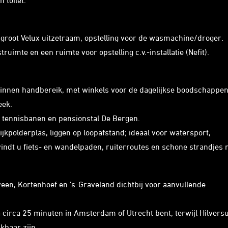
 toilet.
groot Velux uitzetraam, opstelling voor de wasmachine/droger.
uimte en een ruimte voor opstelling c.v.-installatie (Nefit).
binnen handbereik, met winkels voor de dagelijkse boodschappen
eek.
, tennisbanen en pensionstal De Bergen.
lijkpolderplas, liggen op loopafstand; ideaal voor watersport,
indt u fiets- en wandelpaden, ruiterroutes en schone strandjes 
en, Kortenhoef en ’s-Graveland dichtbij voor aanvullende
a circa 25 minuten in Amsterdam of Utrecht bent, terwijl Hilvers
kbaar zijn.