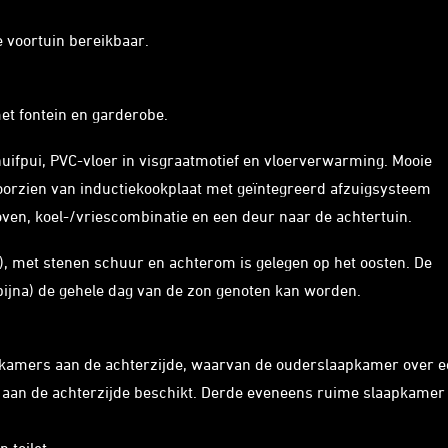
e voortuin bereikbaar.
met fontein en garderobe.
ifpui, PVC-vloer in visgraatmotief en vloerverwarming. Mooie
orzien van inductiekookplaat met geïntegreerd afzuigsysteem
oven, koel-/vriescombinatie en een deur naar de achtertuin.
), met stenen schuur en achterom is gelegen op het oosten. De
bijna) de gehele dag van de zon genoten kan worden.
apkamers aan de achterzijde, waarvan de ouderslaapkamer over 
n aan de achterzijde beschikt. Derde eveneens ruime slaapkamer