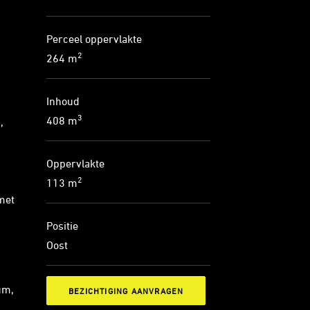
Perceel oppervlakte
2
264 m
Inhoud
3
408 m
,
Oppervlakte
2
113 m
met
Positie
Oost
um,
BEZICHTIGING AANVRAGEN