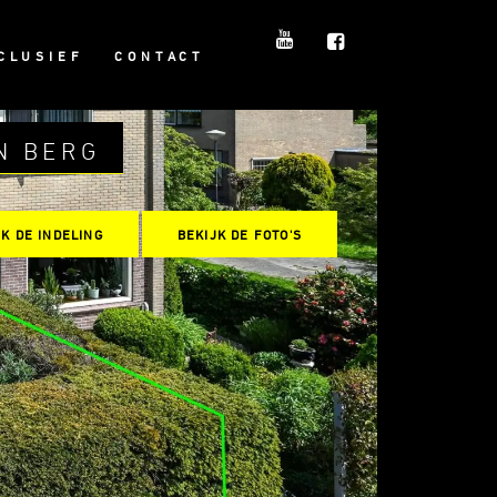
CLUSIEF
CONTACT
N BERG
JK DE INDELING
BEKIJK DE FOTO'S