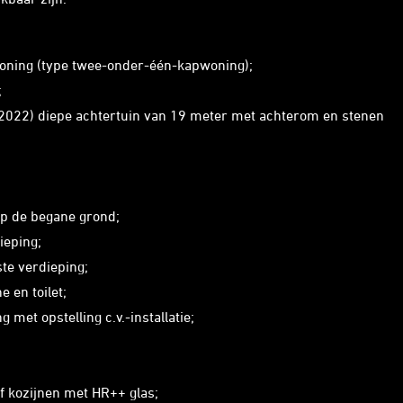
oning (type twee-onder-één-kapwoning);
;
(2022) diepe achtertuin van 19 meter met achterom en stenen
op de begane grond;
ieping;
ste verdieping;
 en toilet;
met opstelling c.v.-installatie;
f kozijnen met HR++ glas;