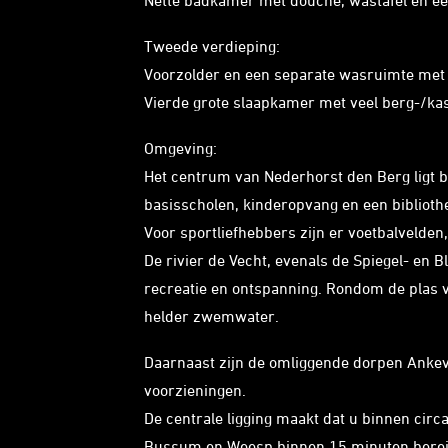
Nette badkamer met douche, wastafel en een
Tweede verdieping:
Voorzolder en een separate wasruimte met 
Vierde grote slaapkamer met veel berg-/kastr
Omgeving:
Het centrum van Nederhorst den Berg ligt 
basisscholen, kinderopvang en een biblioth
Voor sportliefhebbers zijn er voetbalvelden
De rivier de Vecht, evenals de Spiegel- en B
recreatie en ontspanning. Rondom de plas v
helder zwemwater.
Daarnaast zijn de omliggende dorpen Ankeve
voorzieningen.
De centrale ligging maakt dat u binnen circ
Bussum en Weesp binnen 15 minuten berei