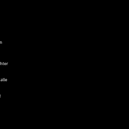
en
hter
alle
t