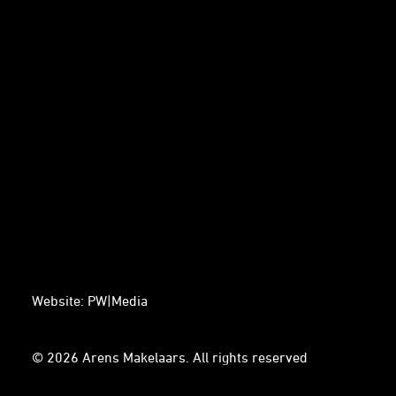
0294 – 746 941
BTW-nummer: NL863941588B01
KVK-nummer: 86357433
DIRECT CONTACT
Marco Arens
06 – 4021 4021
Michelle Onel
06 – 4138 5151
Website:
PW|Media
© 2026 Arens Makelaars.
All rights reserved