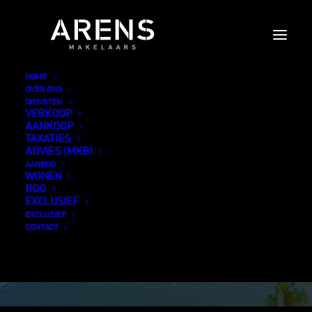
DAMMERWEG 84C
HOME
OVER ONS
NEDERHORST DEN BERG
DIENSTEN
VERKOOP
BESCHIKBAAR
AANKOOP
TAXATIES
ADVIES (MKB)
BEKIJK DE INDELING
BEKIJK DE FOTO'S
AANBOD
WONEN
BOG
EXCLUSIEF
EXCLUSIEF
CONTACT